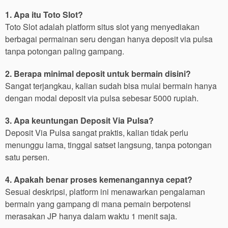
1. Apa itu Toto Slot?
Toto Slot adalah platform situs slot yang menyediakan
berbagai permainan seru dengan hanya deposit via pulsa
tanpa potongan paling gampang.
2. Berapa minimal deposit untuk bermain disini?
Sangat terjangkau, kalian sudah bisa mulai bermain hanya
dengan modal deposit via pulsa sebesar 5000 rupiah.
3. Apa keuntungan Deposit Via Pulsa?
Deposit Via Pulsa sangat praktis, kalian tidak perlu
menunggu lama, tinggal satset langsung, tanpa potongan
satu persen.
4. Apakah benar proses kemenangannya cepat?
Sesuai deskripsi, platform ini menawarkan pengalaman
bermain yang gampang di mana pemain berpotensi
merasakan JP hanya dalam waktu 1 menit saja.