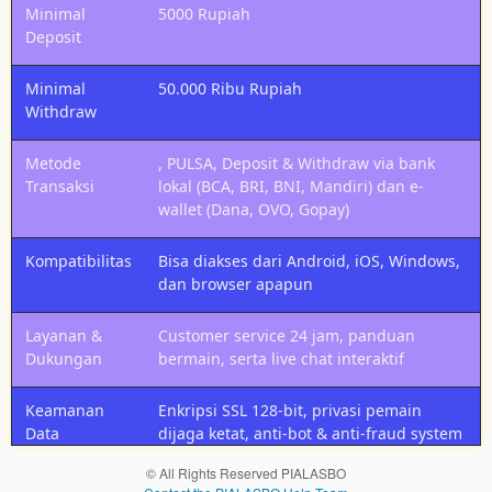
Pilih
Minimal
5000 Rupiah
VIP
Deposit
100.000
Rp
Dapatkan
Minimal
50.000 Ribu Rupiah
layanan
Withdraw
prioritas,
bonus
Metode
, PULSA, Deposit & Withdraw via bank
mingguan,
Transaksi
lokal (BCA, BRI, BNI, Mandiri) dan e-
prediksi
wallet (Dana, OVO, Gopay)
eksklusif,
dan
Kompatibilitas
Bisa diakses dari Android, iOS, Windows,
support
dan browser apapun
khusus
dari tim
Layanan &
Customer service 24 jam, panduan
SlotPulsa.
Dukungan
bermain, serta live chat interaktif
Keamanan
Enkripsi SSL 128-bit, privasi pemain
Data
dijaga ketat, anti-bot & anti-fraud system
© All Rights Reserved PIALASBO